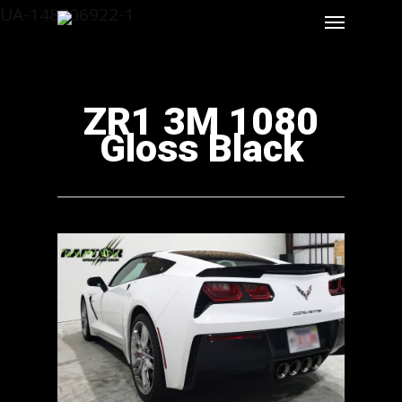
UA-148706922-1
ZR1 3M 1080
Gloss Black